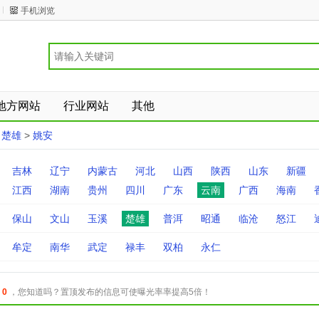
手机浏览
地方网站
行业网站
其他
>
楚雄
>
姚安
吉林
辽宁
内蒙古
河北
山西
陕西
山东
新疆
江西
湖南
贵州
四川
广东
云南
广西
海南
保山
文山
玉溪
楚雄
普洱
昭通
临沧
怒江
牟定
南华
武定
禄丰
双柏
永仁
：
0
，您知道吗？置顶发布的信息可使曝光率率提高5倍！