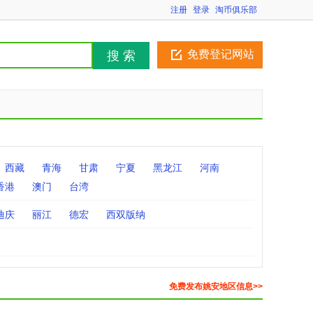
注册
登录
淘币俱乐部
免费登记网站
搜 索
西藏
青海
甘肃
宁夏
黑龙江
河南
香港
澳门
台湾
迪庆
丽江
德宏
西双版纳
免费发布姚安地区信息>>