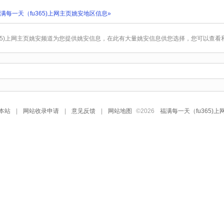
满每一天（fu365)上网主页姚安地区信息»
365)上网主页姚安频道为您提供姚安信息，在此有大量姚安信息供您选择，您可以查
本站
|
网站收录申请
|
意见反馈
|
网站地图
©
2026
福满每一天（fu365)上