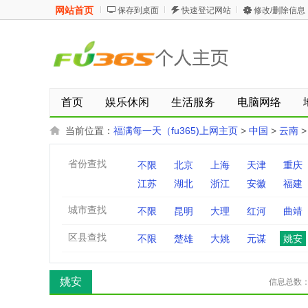
网站首页
保存到桌面
快速登记网站
修改/删除信息
首页
娱乐休闲
生活服务
电脑网络
当前位置：
福满每一天（fu365)上网主页
>
中国
>
云南
省份查找
不限
北京
上海
天津
重庆
江苏
湖北
浙江
安徽
福建
城市查找
不限
昆明
大理
红河
曲靖
区县查找
不限
楚雄
大姚
元谋
姚安
姚安
信息总数