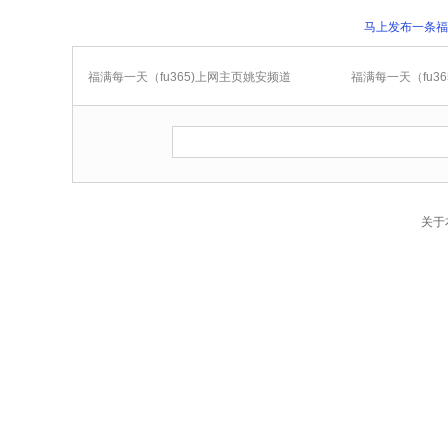
马上发布一条福
福满每一天（fu365)上网主页姚安频道
福满每一天（fu
关于