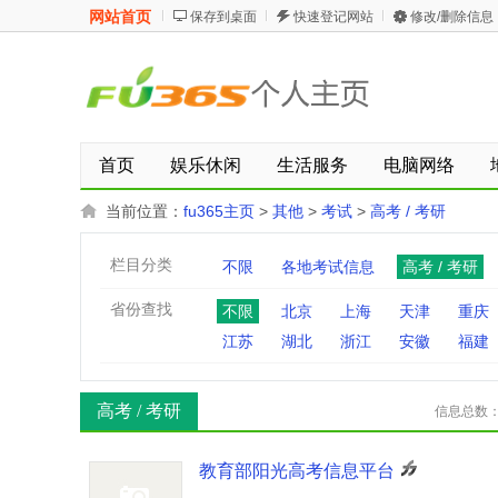
网站首页
保存到桌面
快速登记网站
修改/删除信息
首页
娱乐休闲
生活服务
电脑网络
当前位置：
fu365主页
>
其他
>
考试
>
高考 / 考研
栏目分类
不限
各地考试信息
高考 / 考研
省份查找
不限
北京
上海
天津
重庆
江苏
湖北
浙江
安徽
福建
高考 / 考研
信息总数
教育部阳光高考信息平台