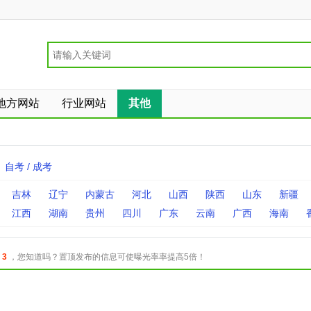
地方网站
行业网站
其他
自考 / 成考
吉林
辽宁
内蒙古
河北
山西
陕西
山东
新疆
江西
湖南
贵州
四川
广东
云南
广西
海南
：
3
，您知道吗？置顶发布的信息可使曝光率率提高5倍！