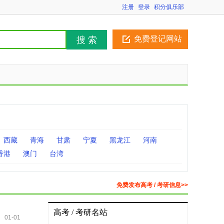
注册
登录
积分俱乐部
免费登记网站
搜 索
西藏
青海
甘肃
宁夏
黑龙江
河南
香港
澳门
台湾
免费发布高考 / 考研信息>>
高考 / 考研名站
01-01