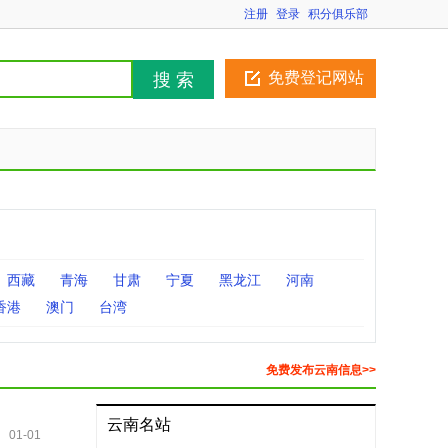
注册
登录
积分俱乐部
免费登记网站
搜 索
西藏
青海
甘肃
宁夏
黑龙江
河南
香港
澳门
台湾
免费发布云南信息>>
云南名站
01-01