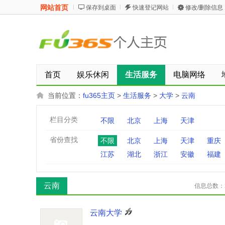
网站首页
保存到桌面
快速登记网站
修改/删除信息
首页
娱乐休闲
生活服务
电脑网络
当前位置：
fu365主页
>
生活服务
>
大学
>
云南
栏目分类
不限
北京
上海
天津
省份查找
不限
北京
上海
天津
重庆
江苏
湖北
浙江
安徽
福建
云南
信息总数：
云南大学