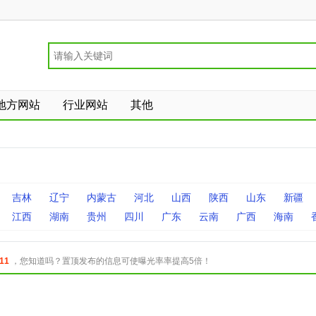
地方网站
行业网站
其他
吉林
辽宁
内蒙古
河北
山西
陕西
山东
新疆
江西
湖南
贵州
四川
广东
云南
广西
海南
11
，您知道吗？置顶发布的信息可使曝光率率提高5倍！