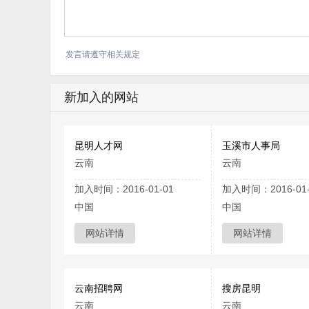
发言请遵守相关规定
新加入的网站
昆明人才网
玉溪市人事局
云南
云南
加入时间：2016-01-01
加入时间：2016-01-
中国
中国
网站详情
网站详情
云南招聘网
搜房昆明
云南
云南