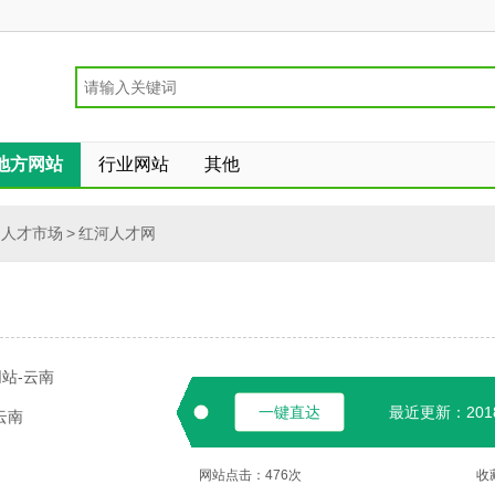
地方网站
行业网站
其他
人才市场
>
红河人才网
站-云南
一键直达
最近更新：2018-
云南
网站点击：
476
次
收