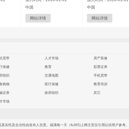
中国
中国
网站详情
网站详情
机宽带
人才市场
房产装修
疗保健
教育
彩票证券
府组织
交通地图
手机宽带
食购物
医疗保健
教育培训
融证券
政府组织
其它
才市场
，其真实性及合法性由发布人负责。福满每一天（fu365)上网主页仅引用以供用户参考