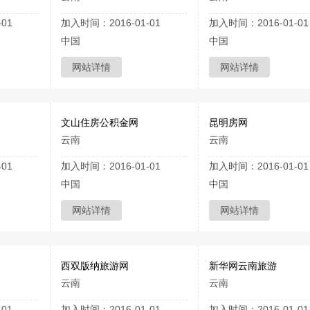
01
加入时间：2016-01-01
加入时间：2016-01-01
中国
中国
网站详情
网站详情
文山住房公积金网
昆明房网
云南
云南
01
加入时间：2016-01-01
加入时间：2016-01-01
中国
中国
网站详情
网站详情
西双版纳旅游网
新华网云南旅游
云南
云南
01
加入时间：2016-01-01
加入时间：2016-01-01