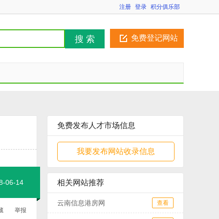
注册
登录
积分俱乐部
免费登记网站
搜 索
免费发布人才市场信息
我要发布网站收录信息
06-14
相关网站推荐
云南信息港房网
查看
藏
举报